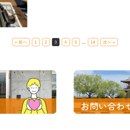
…
« 前へ
1
2
3
4
5
14
次へ »
お問い合わ